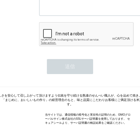
しさを安心して召し上がって頂けますよう伝統を守り続ける熟達のせんべい職人が、心を込めて焼き
来、「まじめに、おいしいもの作り」の経営理念のもと、味と品質にこだわりお客様にご満足頂ける
す。
当サイトでは、通信情報の暗号化と実在性の証明のため、GMOグロ
ーバルサイン株式会社のSSLサーバ証明書を使用しております。 セ
キュアシールより、サーバ証明書の検証結果をご確認ください。