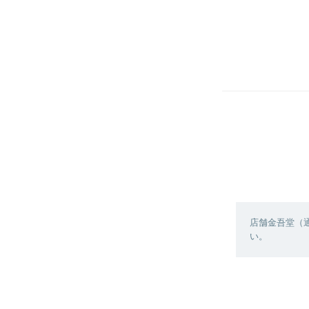
店舗金吾堂（
い。